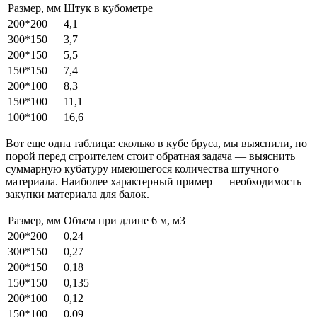
Размер, мм
Штук в кубометре
200*200
4,1
300*150
3,7
200*150
5,5
150*150
7,4
200*100
8,3
150*100
11,1
100*100
16,6
Вот еще одна таблица: сколько в кубе бруса, мы выяснили, но
порой перед строителем стоит обратная задача — выяснить
суммарную кубатуру имеющегося количества штучного
материала. Наиболее характерный пример — необходимость
закупки материала для балок.
Размер, мм
Объем при длине 6 м, м3
200*200
0,24
300*150
0,27
200*150
0,18
150*150
0,135
200*100
0,12
150*100
0,09