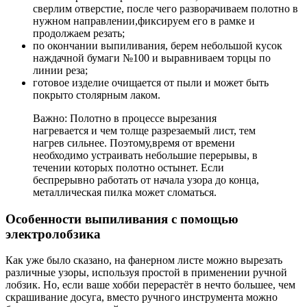
сверлим отверстие, после чего разворачиваем полотно в
нужном направлении,фиксируем его в рамке и
продолжаем резать;
по окончании выпиливания, берем небольшой кусок
наждачной бумаги №100 и выравниваем торцы по
линии реза;
готовое изделие очищается от пыли и может быть
покрыто столярным лаком.
Важно: Полотно в процессе вырезания
нагревается и чем толще разрезаемый лист, тем
нагрев сильнее. Поэтому,время от времени
необходимо устраивать небольшие перерывы, в
течении которых полотно остынет. Если
беспрерывно работать от начала узора до конца,
металлическая пилка может сломаться.
Особенности выпиливания с помощью
электролобзика
Как уже было сказано, на фанерном листе можно вырезать
различные узоры, используя простой в применении ручной
лобзик. Но, если ваше хобби перерастёт в нечто большее, чем
скрашивание досуга, вместо ручного инструмента можно