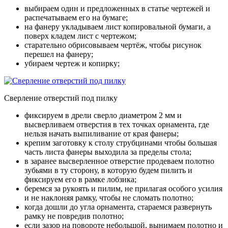
выбираем один и предложенных в статье чертежей и
распечатываем его на бумаге;
на фанеру укладываем лист копировальной бумаги, а
поверх кладем лист с чертежом;
старательно обрисовываем чертёж, чтобы рисунок
перешел на фанеру;
убираем чертеж и копирку;
Сверление отверстий под пилку
фиксируем в дрели сверло диаметром 2 мм и
высверливаем отверстия в тех точках орнамента, где
нельзя начать выпиливание от края фанеры;
крепим заготовку к столу струбцинами чтобы большая
часть листа фанеры выходила за пределы стола;
в заранее высверленное отверстие продеваем полотно
зубьями в ту сторону, в которую будем пилить и
фиксируем его в рамке лобзика;
беремся за рукоять и пилим, не прилагая особого усилия
и не наклоняя рамку, чтобы не сломать полотно;
когда дошли до угла орнамента, стараемся развернуть
рамку не повредив полотно;
если зазор на повороте небольшой, вынимаем полотно и