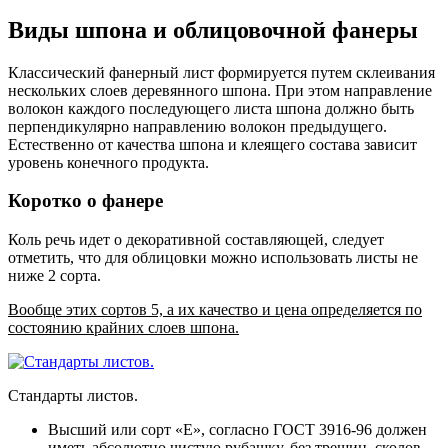
Виды шпона и облицовочной фанеры
Классический фанерный лист формируется путем склеивания
нескольких слоев деревянного шпона. При этом направление
волокон каждого последующего листа шпона должно быть
перпендикулярно направлению волокон предыдущего.
Естественно от качества шпона и клеящего состава зависит
уровень конечного продукта.
Коротко о фанере
Коль речь идет о декоративной составляющей, следует
отметить, что для облицовки можно использовать листы не
ниже 2 сорта.
Вообще этих сортов 5, а их качество и цена определяется по
состоянию крайних слоев шпона.
Стандарты листов.
Высший или сорт «Е», согласно ГОСТ 3916-96 должен
иметь абсолютно чистую рубашку, без трещин, сколов