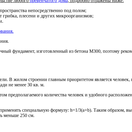
ельстве любого
бревенчатого дома
, подробно отражены ниже:
пространства непосредственно под полом;
т грибка, плесени и других микроорганизмов;
и.
ния.
очный фундамент, изготовленный из бетона М300, поэтому реко
ели. В жилом строении главным приоритетом является человек, 
и не менее 30 кв. м.
етом предполагаемого количества человек и удобного располож
рименять специальную формулу: h=1/3(a+b). Таким образом, вы
ь меньше 250 см.