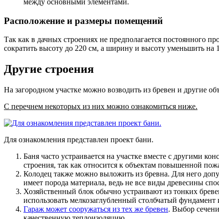
между основными элементами.
Расположение и размеры помещений
Так как в дачных строениях не предполагается постоянного п
сократить высоту до 220 см, а ширину и высоту уменьшить на 
Другие строения
На загородном участке можно возводить из бревен и другие об
С перечнем некоторых из них можно ознакомиться ниже.
Для ознакомления представлен проект бани.
Баня часто устраивается на участке вместе с другими ко
строения, так как относится к объектам повышенной пож
Колодец также можно выложить из бревна
. Для него доп
имеет порода материала, ведь не все виды древесины сп
Хозяйственный блок обычно устраивают из тонких бревен
использовать мелкозаглубленный столбчатый фундамент 
Гараж может сооружаться из тех же бревен
.
Выбор сечения
качественную теплоизоляцию.