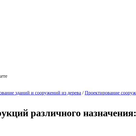
жете
вание зданий и сооружений из дерева
/
Проектирование сооруж
рукций различного назначени