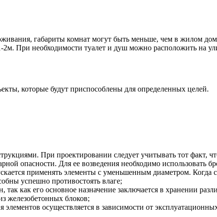
роживания, габариты комнат могут быть меньше, чем в жилом дом
1-2м. При необходимости туалет и душ можно расположить на ул
ъекты, которые будут приспособлены для определенных целей.
нструкциями
. При проектировании следует учитывать тот факт, ч
арной опасности. Для ее возведения необходимо использовать б
ускается применять элементы с уменьшенным диаметром. Когда с
особны успешно противостоять влаге;
, так как его основное назначение заключается в хранении раз
из железобетонных блоков;
 элементов осуществляется в зависимости от эксплуатационных