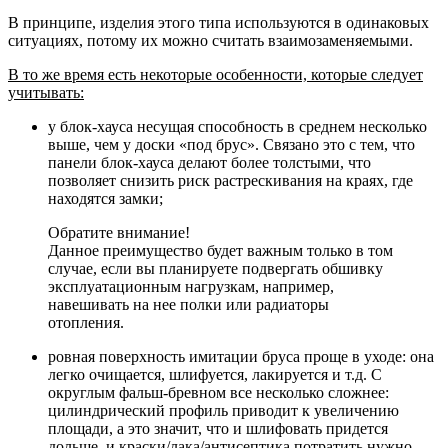
В принципе, изделия этого типа используются в одинаковых
ситуациях, потому их можно считать взаимозаменяемыми.
В то же время есть некоторые особенности, которые следует
учитывать:
у блок-хауса несущая способность в среднем несколько
выше, чем у доски «под брус». Связано это с тем, что
панели блок-хауса делают более толстыми, что
позволяет снизить риск растрескивания на краях, где
находятся замки;
Обратите внимание!
Данное преимущество будет важным только в том
случае, если вы планируете подвергать обшивку
эксплуатационным нагрузкам, например,
навешивать на нее полки или радиаторы
отопления.
ровная поверхность имитации бруса проще в уходе: она
легко очищается, шлифуется, лакируется и т.д. С
округлым фальш-бревном все несколько сложнее:
цилиндрический профиль приводит к увеличению
площади, а это значит, что и шлифовать придется
дольше, и краски/лака/антисептика потратить нужно