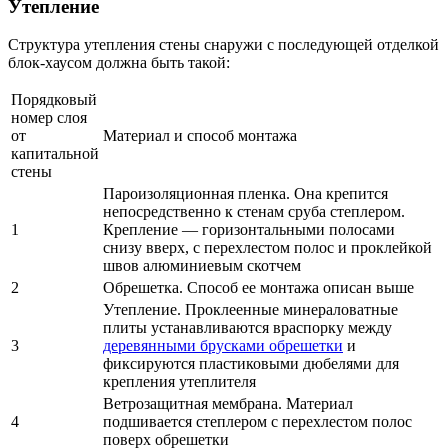
Утепление
Структура утепления стены снаружи с последующей отделкой
блок-хаусом должна быть такой:
Порядковый
номер слоя
от
Материал и способ монтажа
капитальной
стены
Пароизоляционная пленка. Она крепится
непосредственно к стенам сруба степлером.
1
Крепление — горизонтальными полосами
снизу вверх, с перехлестом полос и проклейкой
швов алюминиевым скотчем
2
Обрешетка. Способ ее монтажа описан выше
Утепление. Проклеенные минераловатные
плиты устанавливаются враспорку между
3
деревянными брусками обрешетки
и
фиксируются пластиковыми дюбелями для
крепления утеплителя
Ветрозащитная мембрана. Материал
4
подшивается степлером с перехлестом полос
поверх обрешетки