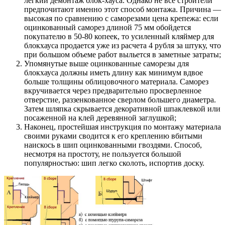
легкий демонтаж блок-хауса
. Однако не все строители
предпочитают именно этот способ монтажа. Причина —
высокая по сравнению с саморезами цена крепежа: если
оцинкованный саморез длиной 75 мм обойдется
покупателю в 50-80 копеек, то усиленный кляймер для
блокхауса продается уже из расчета 4 рубля за штуку, что
при большом объеме работ выльется в заметные затраты;
Упомянутые выше оцинкованные саморезы для
блокхауса должны иметь длину как минимум вдвое
больше толщины облицовочного материала
. Саморез
вкручивается через предварительно просверленное
отверстие, раззенкованное сверлом большего диаметра.
Затем шляпка скрывается декоративной шпаклевкой или
посаженной на клей деревянной заглушкой;
Наконец, простейшая инструкция по монтажу материала
своими руками сводится к его креплению вбитыми
наискось в шип оцинкованными гвоздями
. Способ,
несмотря на простоту, не пользуется большой
популярностью: шип легко сколоть, испортив доску.