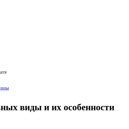
жете
цины
вных виды и их особенности