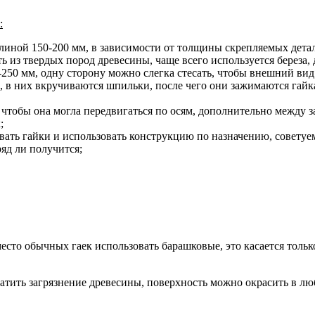
:
иной 150-200 мм, в зависимости от толщины скрепляемых детале
ь из твердых пород древесины, чаще всего используется береза,
-250 мм, одну сторону можно слегка стесать, чтобы внешний ви
м, в них вкручиваются шпильки, после чего они зажимаются гайк
 чтобы она могла передвигаться по осям, дополнительно между з
;
ивать гайки и использовать конструкцию по назначению, советуем
яд ли получится;
то обычных гаек использовать барашковые, это касается только 
атить загрязнение древесины, поверхность можно окрасить в люб