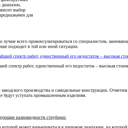
 диапазон,
ависит выбор
предназначен для
о лучше всего проконсультироваться со специалистом, занимаю
учше подходит в той или иной ситуации.
й спектр работ, единственный его недостаток – высокая стоим
заводского производства и самодельные конструкции. Отметим с
 не будут уступать промышленным изделиям.
дующие разновидности струбцин:
 которой может варьироваться в широком диапазоне, на которой