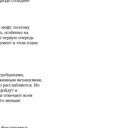
ораздо солиднее
 люфт, поэтому
о, особенно на
в первую очередь
умент в этом плане
струбцинами,
ажимным механизмом,
о расслабляются. Но
одойдут и
и отвечают всем
ого меньше
е фиксируемых