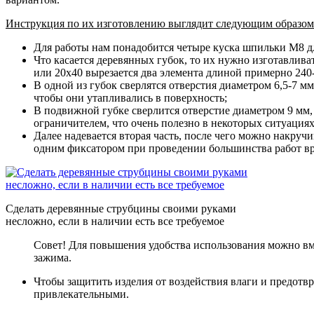
Инструкция по их изготовлению выглядит следующим образом
Для работы нам понадобится четыре куска шпильки М8 дл
Что касается деревянных губок, то их нужно изготавливат
или 20х40 вырезается два элемента длиной примерно 240
В одной из губок сверлятся отверстия диаметром 6,5-7 м
чтобы они утапливались в поверхность;
В подвижной губке сверлится отверстие диаметром 9 мм,
ограничителем, что очень полезно в некоторых ситуациях
Далее надевается вторая часть, после чего можно накруч
одним фиксатором при проведении большинства работ вр
Сделать деревянные струбцины своими руками
несложно, если в наличии есть все требуемое
Совет! Для повышения удобства использования можно вмес
зажима.
Чтобы защитить изделия от воздействия влаги и предотвр
привлекательными.