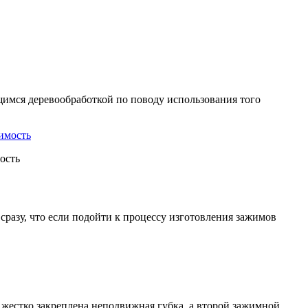
щимся деревообработкой по поводу использования того
ость
разу, что если подойти к процессу изготовления зажимов
 жестко закреплена неподвижная губка, а второй зажимной