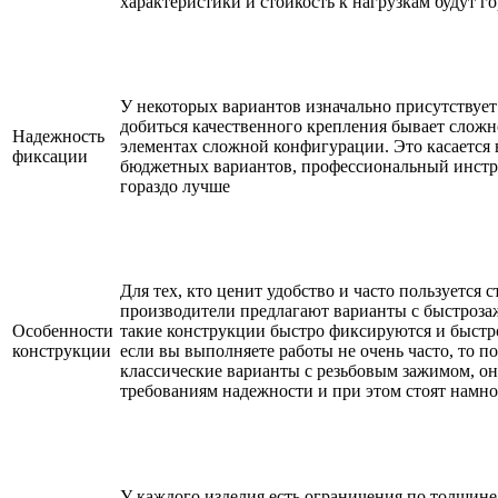
характеристики и стойкость к нагрузкам будут г
У некоторых вариантов изначально присутствует
добиться качественного крепления бывает сложн
Надежность
элементах сложной конфигурации. Это касается 
фиксации
бюджетных вариантов, профессиональный инстр
гораздо лучше
Для тех, кто ценит удобство и часто пользуется 
производители предлагают варианты с быстроз
Особенности
такие конструкции быстро фиксируются и быстр
конструкции
если вы выполняете работы не очень часто, то п
классические варианты с резьбовым зажимом, он
требованиям надежности и при этом стоят намн
У каждого изделия есть ограничения по толщин