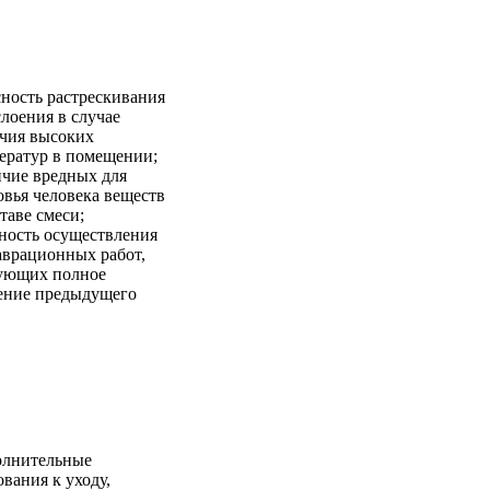
ность растрескивания
слоения в случае
чия высоких
ератур в помещении;
чие вредных для
овья человека веществ
ставе смеси;
ность осуществления
аврационных работ,
ующих полное
ение предыдущего
лнительные
ования к уходу,