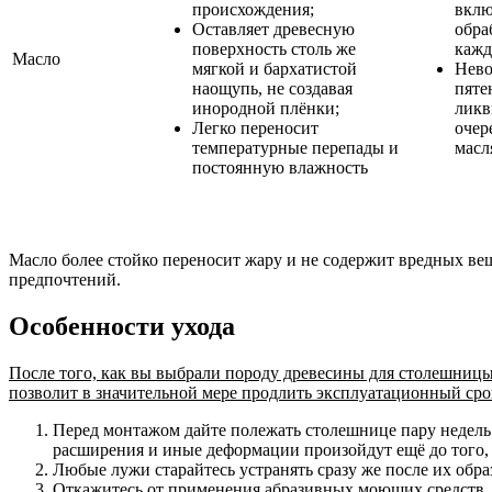
происхождения;
вкл
Оставляет древесную
обра
поверхность столь же
кажд
Масло
мягкой и бархатистой
Нево
наощупь, не создавая
пяте
инородной плёнки;
ликв
Легко переносит
очер
температурные перепады и
масл
постоянную влажность
Масло более стойко переносит жару и не содержит вредных ве
предпочтений.
Особенности ухода
После того, как вы выбрали породу древесины для столешницы
позволит в значительной мере продлить эксплуатационный сро
Перед монтажом дайте полежать столешнице пару недель 
расширения и иные деформации произойдут ещё до того,
Любые лужи старайтесь устранять сразу же после их обра
Откажитесь от применения абразивных моющих средств, 