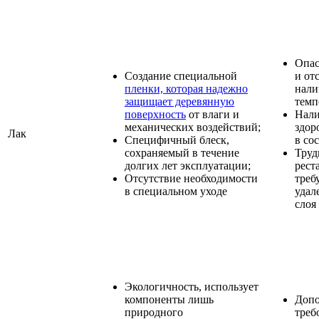
Опас
Создание специальной
и от
пленки, которая надежно
нали
защищает деревянную
темп
поверхность
от влаги и
Нали
механических воздействий;
здор
Лак
Специфичный блеск,
в со
сохраняемый в течение
Труд
долгих лет эксплуатации;
рест
Отсутствие необходимости
треб
в специальном уходе
удал
слоя
Экологичность, использует
компоненты лишь
Допо
природного
треб