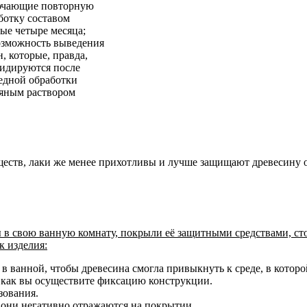
ючающие повторную
ботку составом
ые четыре месяца;
зможность выведения
н, которые, правда,
идируются после
едной обработки
яным раствором
ществ, лаки же менее прихотливы и лучше защищают древесину 
 в свою ванную комнату, покрыли её защитными средствами, сто
к изделия:
в ванной, чтобы древесина смогла привыкнуть к среде, в котор
 как вы осуществите фиксацию конструкции.
зования.
они негативно отражаются на покрытии.