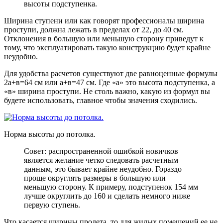
высоты подступенка.
Ширина ступени или как говорят профессионалы ширина
проступи, должна лежать в пределах от 22, до 40 см.
Отклонения в большую или меньшую сторону приведут к
тому, что эксплуатировать такую конструкцию будет крайне
неудобно.
Для удобства расчетов существуют две равноценные формулы
2а+в=64 см или а+в=47 см. Где «а» это высота подступенка, а
«в» ширина проступи. Не столь важно, какую из формул вы
будете использовать, главное чтобы значения сходились.
Норма высоты до потолка.
Совет: распространенной ошибкой новичков
является желание четко следовать расчетным
данным, это бывает крайне неудобно. Гораздо
проще округлять размеры в большую или
меньшую сторону. К примеру, подступенок 154 мм
лучше округлить до 160 и сделать немного ниже
первую ступень.
Что касается ширины пролета, то для жилых помещений ее не