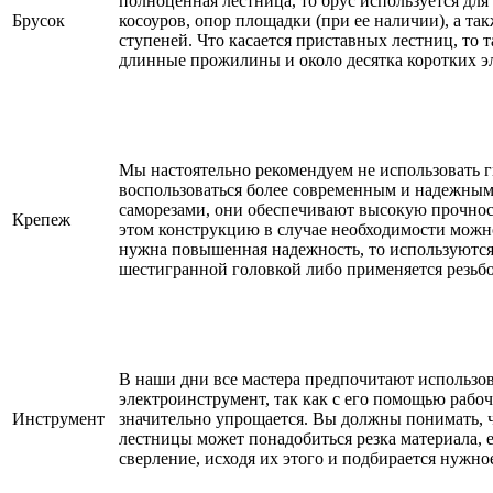
полноценная лестница, то брус используется для
Брусок
косоуров, опор площадки (при ее наличии), а так
ступеней. Что касается приставных лестниц, то 
длинные прожилины и около десятка коротких э
Мы настоятельно рекомендуем не использовать г
воспользоваться более современным и надежным
саморезами, они обеспечивают высокую прочнос
Крепеж
этом конструкцию в случае необходимости можно
нужна повышенная надежность, то используютс
шестигранной головкой либо применяется резьб
В наши дни все мастера предпочитают использов
электроинструмент, так как с его помощью рабо
Инструмент
значительно упрощается. Вы должны понимать, 
лестницы может понадобиться резка материала, 
сверление, исходя их этого и подбирается нужно