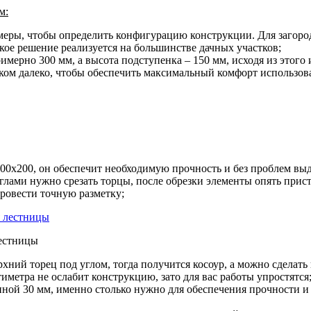
м:
меры, чтобы определить конфигурацию конструкции. Для загоро
кое решение реализуется на большинстве дачных участков;
мерно 300 мм, а высота подступенка – 150 мм, исходя из этого 
шком далеко, чтобы обеспечить максимальный комфорт использов
 100х200, он обеспечит необходимую прочность и без проблем в
углами нужно срезать торцы, после обрезки элементы опять прис
провести точную разметку;
лестницы
хний торец под углом, тогда получится косоур, а можно сделать
тиметра не ослабит конструкцию, зато для вас работы упростятся
щиной 30 мм, именно столько нужно для обеспечения прочности и