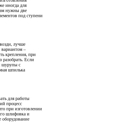
 изготовления
же иногда для
там нужны две
лементов под ступени
возди, лучше
 вариантом –
ть крепления, при
 разобрать. Если
я шурупы с
овая шпилька
ать для работы
чий процесс
что при изготовлении
его шлифовка и
е оборудование