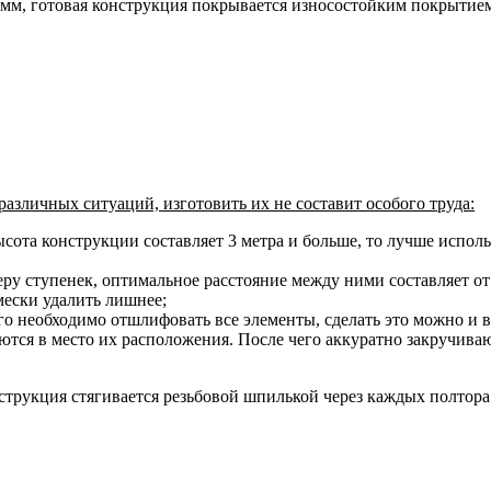
 мм, готовая конструкция покрывается износостойким покрытие
азличных ситуаций, изготовить их не составит особого труда:
ысота конструкции составляет 3 метра и больше, то лучше испол
ру ступенек, оптимальное расстояние между ними составляет от 
мески удалить лишнее;
его необходимо отшлифовать все элементы, сделать это можно и
яются в место их расположения. После чего аккуратно закручива
трукция стягивается резьбовой шпилькой через каждых полтора