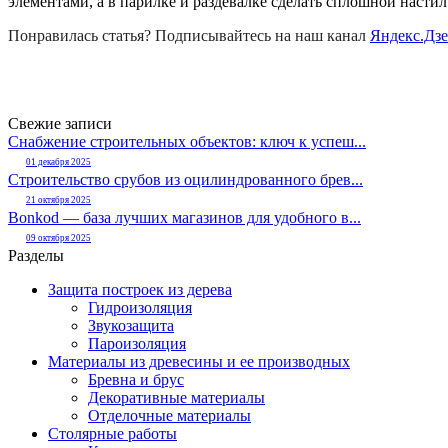
элементами, а в парилке и раздевалке сделать сплошной насти
Понравилась статья? Подписывайтесь на наш канал
Яндекс.Дз
Свежие записи
Снабжение строительных объектов: ключ к успеш...
01 декабря 2025
Строительство срубов из оцилиндрованного брев...
21 октября 2025
Bonkod — база лучших магазинов для удобного в...
09 октября 2025
Разделы
Защита построек из дерева
Гидроизоляция
Звукозащита
Пароизоляция
Материалы из древесины и ее производных
Бревна и брус
Декоративные материалы
Отделочные материалы
Столярные работы