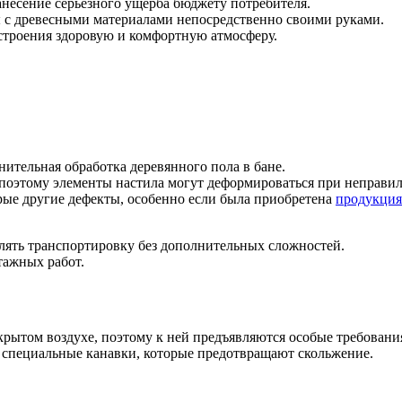
несение серьезного ущерба бюджету потребителя.
ы с древесными материалами непосредственно своими руками.
 строения здоровую и комфортную атмосферу.
нительная обработка деревянного пола в бане.
поэтому элементы настила могут деформироваться при неправи
рые другие дефекты, особенно если была приобретена
продукция
лять транспортировку без дополнительных сложностей.
тажных работ.
крытом воздухе, поэтому к ней предъявляются особые требования
ы специальные канавки, которые предотвращают скольжение.