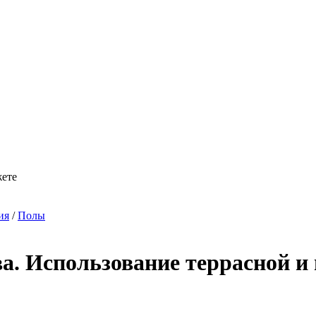
жете
ия
/
Полы
ева. Использование террасной 