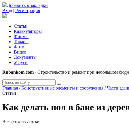
Добавить в закладки
Вход
|
Регистрация
Статьи
Калькуляторы
Фирмы
Товары
Фото
Видео
Документы
Услуги
Rubankom.com
- Строительство и ремонт при небольшом бюд
Главная
/
Конструктивные элементы и сооружения
/
Части здан
Статьи
Как делать пол в бане из дер
Все фото из статьи