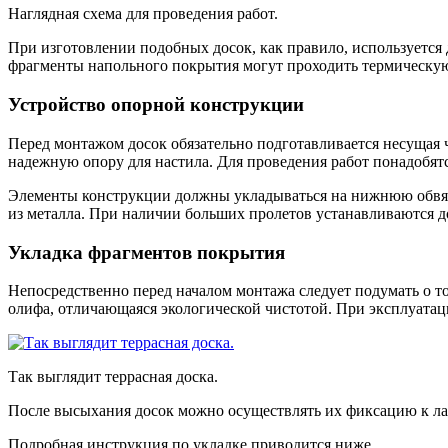
Наглядная схема для проведения работ.
При изготовлении подобных досок, как правило, используется 
фрагменты напольного покрытия могут проходить термическую
Устройство опорной конструкции
Перед монтажом досок обязательно подготавливается несущая ч
надежную опору для настила. Для проведения работ понадобят
Элементы конструкции должны укладываться на нижнюю обвяз
из металла. При наличии больших пролетов устанавливаются д
Укладка фрагментов покрытия
Непосредственно перед началом монтажа следует подумать о то
олифа, отличающаяся экологической чистотой. При эксплуатаци
Так выглядит террасная доска.
После высыхания досок можно осуществлять их фиксацию к лага
Подробная инструкция по укладке приводится ниже.