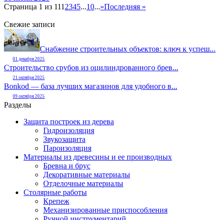
Страница 1 из 11
1
2
3
4
5
...
10
...
»
Последняя »
Свежие записи
Снабжение строительных объектов: ключ к успеш...
01 декабря 2025
Строительство срубов из оцилиндрованного брев...
21 октября 2025
Bonkod — база лучших магазинов для удобного в...
09 октября 2025
Разделы
Защита построек из дерева
Гидроизоляция
Звукозащита
Пароизоляция
Материалы из древесины и ее производных
Бревна и брус
Декоративные материалы
Отделочные материалы
Столярные работы
Крепеж
Механизированные приспособления
Ручной инструментарий