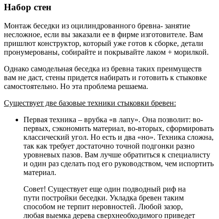
Набор стен
Монтаж беседки из оцилиндрованного бревна- занятие
несложное, если вы заказали ее в фирме изготовителе. Вам
пришлют конструктор, который уже готов к сборке, детали
пронумерованы, собирайте и покрывайте лаком + морилкой.
Однако самодельная беседка из бревна таких преимуществ
вам не даст, стены придется набирать и готовить к стыковке
самостоятельно. Но эта проблема решаема.
Существует две базовые техники стыковки бревен:
Первая техника – врубка «в лапу». Она позволит: во-
первых, сэкономить материал, во-вторых, сформировать
классический угол. Но есть и два «но». Техника сложна,
так как требует достаточно точной подгонки разно
уровневых пазов. Вам лучше обратиться к специалисту
и один раз сделать под его руководством, чем испортить
материал.
Совет! Существует еще один подводный риф на
пути постройки беседки. Укладка бревен таким
способом не терпит неровностей. Любой зазор,
любая выемка дерева сверхнеобходимого приведет