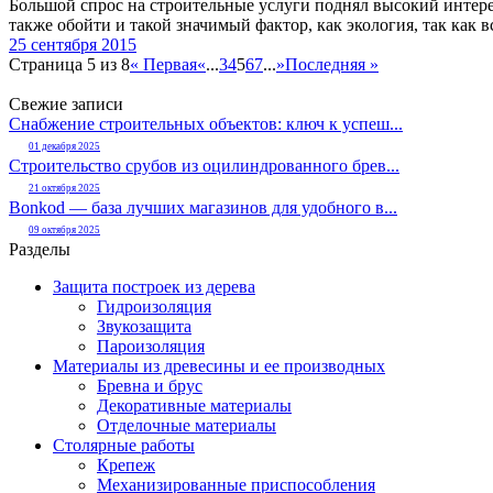
Большой спрос на строительные услуги поднял высокий интере
также обойти и такой значимый фактор, как экология, так как вс
25 сентября 2015
Страница 5 из 8
« Первая
«
...
3
4
5
6
7
...
»
Последняя »
Свежие записи
Снабжение строительных объектов: ключ к успеш...
01 декабря 2025
Строительство срубов из оцилиндрованного брев...
21 октября 2025
Bonkod — база лучших магазинов для удобного в...
09 октября 2025
Разделы
Защита построек из дерева
Гидроизоляция
Звукозащита
Пароизоляция
Материалы из древесины и ее производных
Бревна и брус
Декоративные материалы
Отделочные материалы
Столярные работы
Крепеж
Механизированные приспособления