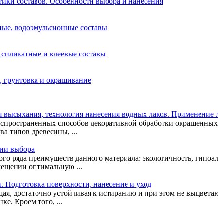
тики составов. Особенности выбора и нанесения
дные, водоэмульсионные составы
, силикатные и клеевые составы
ы, грунтовка и окрашивание
я высыхания, технология нанесения водных лаков. Применение л
распространенных способов декоративной обработки окрашенных
а типов древесины, ...
рии выбора
лого ряда преимуществ данного материала: экологичность, гипо
мещении оптимальную ...
ти. Подготовка поверхности, нанесение и уход
щая, достаточно устойчивая к истиранию и при этом не выцветаю
е. Кроем того, ...