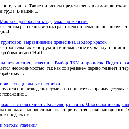
ее популярных. Такие пигменты представлены в самом широком а
 труда. В нашей ...
. Морилка для обработки дерева. Применение
чественном рынке появилась сравнительно недавно, она получает
ной ...
 грунтовок, выравнивание древесины. Подбор красок
е строительных конструкций и повышение их эксплуатационных
 требованиями СНиП ...
ны потемнения древесины. Выбор ЛКМ и пропиток. Подготовка 
ется необходимостью, так как со временем дерево темнеет и тер
работке, ...
оставы, специальные пропитки
зуются при возведении домов, но при всех ее преимуществах ест
 поражение ...
роховатая поверхность. Кракелюр, патина. Многослойное окраш
ы или даже выполненные под старину стоят довольно дорого. О
ит придать им ...
 и методы удаления