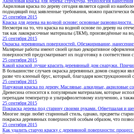
Акриловая краска для дерева: структура, технология нанесения
Акриловая краска по дереву сегодня является одной из наибол
подходящий под заявленные требования, можно практически без
25 сентября 2015
Краска для дерева на водной основе: основные разновидности
Несмотря на то, что краска на водной основе по дереву на оте
так как лакокрасочные материалы (ЛКМ), произведённые на вод
25 сентября 2015
Окраска деревянных поверхностей. Обезжиривание, нанесение
Малярные работы имеют своей целью декоративное оформлени
поверхностей предусматривает их подготовку в соответствии с
25 сентября 2015
Какой краской лучше красить деревянный дом снаружи. Причи
В большинстве случаев окраска деревянных домов снаружи явля
разве что клееный брус, который, благодаря конструкционной об
25 сентября 2015
Наружная краска по дереву. Масляные, алкидные, акриловые с
Древесина относится к популярным материалам, которые исполь
перепадам температур и ультрафиолетовому излучению, а также
25 сентября 2015
Покраска дерева под старину своими руками. Обветшалая и ше
Многие люди любят старинный стиль, однако, предметы старин
покраска деревянных поверхностей особым образом, что позвол
25 сентября 2015
Как удалить старую краску с деревянной поверхности: процесс