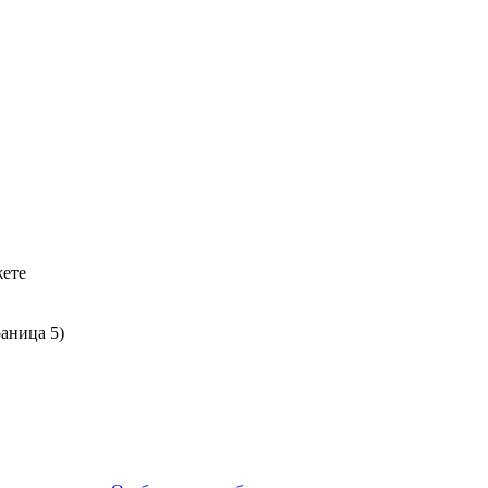
жете
аница 5)