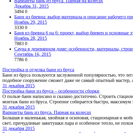
Варианты бань из бруса. Парная на колесах
Декабрь 31, 2015
3494
0
Бани из бревна: выбор материала и описание рабочего пр
Ноябрь 29, 2015
3330
0
Баня из бревна 6 на 6: проект, выбор бревен и основные 
Ноябрь 28, 2015
7883
0
Сауна в деревянном доме: особенности, материалы, строи
Сентябрь 16, 2015
7786
0
Постройка и отделка бани из бруса
Бани из бруса пользуются заслуженной популярностью, что ле
подобное сооружение сможет даже не самый опытный мастер, а 
31 декабря 2015
Постройка бани из бруса – особенности сборки
О пользе бани написано и сказано достаточно. Строить стацио
монтаж бани из бруса. Строение собирается быстро, максимум з
31 декабря 2015
Варианты бань из бруса. Парная на колесах
Большая и маленькая, хвойная и осиновая, стационарная и мо
свет, причудливые завитушки пара и особенное тепло, не похоже
31 декабря 2015