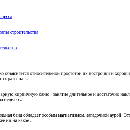
оцесса
этапы строительства
тельство
гко объясняется относительной простотой их постройки и хорош
затраты на ...
нарную кирпичную баню - занятие длительное и достаточно накл
а неделю ...
бильная баня обладает особым магнетизмом, загадочной аурой. 
е ни на какое ...