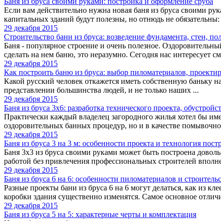
Баня из бруса своими руками: постройка и оформление сруба
Если вам действительно нужна новая баня из бруса своими ру
капитальных зданий будут полезны, но отнюдь не обязательны: 
29 декабря 2015
Строительство бани из бруса: возведение фундамента, стен, по
Баня - популярное строение и очень полезное. Оздоровительны
сделать на нем баню, это неразумно. Сегодня нас интересует сме
29 декабря 2015
Как построить баню из бруса: выбор пиломатериалов, проектир
Какой русский человек откажется иметь собственную баньку на 
представлении большинства людей, и не только наших ...
29 декабря 2015
Баня из бруса 3х6: разработка технического проекта, обустрой
Практически каждый владелец загородного жилья хотел бы имет
оздоровительных банных процедур, но и в качестве помывочно
29 декабря 2015
Баня из бруса 3 на 3 м: особенности проекта и технология пост
Баня 3х3 из бруса своими руками может быть построена доволь
работой без привлечения профессиональных строителей вполне 
29 декабря 2015
Баня из бруса 6 на 6: особенности пиломатериалов и строитель
Разные проекты бани из бруса 6 на 6 могут делаться, как из к
коробки здания существенно изменятся. Самое основное отличие,
29 декабря 2015
Баня из бруса 5 на 5: характерные черты и комплектация