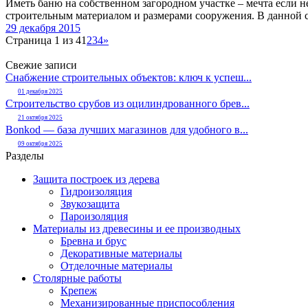
Иметь баню на собственном загородном участке – мечта если 
строительным материалом и размерами сооружения. В данной ст
29 декабря 2015
Страница 1 из 4
1
2
3
4
»
Свежие записи
Снабжение строительных объектов: ключ к успеш...
01 декабря 2025
Строительство срубов из оцилиндрованного брев...
21 октября 2025
Bonkod — база лучших магазинов для удобного в...
09 октября 2025
Разделы
Защита построек из дерева
Гидроизоляция
Звукозащита
Пароизоляция
Материалы из древесины и ее производных
Бревна и брус
Декоративные материалы
Отделочные материалы
Столярные работы
Крепеж
Механизированные приспособления