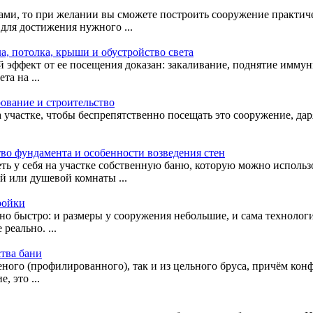
ками, то при желании вы сможете построить сооружение практи
для достижения нужного ...
ла, потолка, крыши и обустройство света
й эффект от ее посещения доказан: закаливание, поднятие иммун
та на ...
ование и строительство
участке, чтобы беспрепятственно посещать это сооружение, даря
ство фундамента и особенности возведения стен
ь у себя на участке собственную баню, которую можно использо
й или душевой комнаты ...
ройки
но быстро: и размеры у сооружения небольшие, и сама технологи
реально. ...
ства бани
лееного (профилированного), так и из цельного бруса, причём к
 это ...