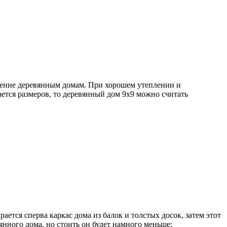
чтение деревянным домам. При хорошем утеплении и
ется размеров, то деревянный дом 9х9 можно считать
ирается сперва каркас дома из балок и толстых досок, затем этот
нного дома, но стоить он будет намного меньше;