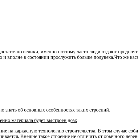
 достаточно велики, именно поэтому часто люди отдают предпо
 и вполне в состоянии прослужить больше полувека.Что же каса
жно знать об основных особенностях таких строений.
менно материала будет выстроен дом:
ание на каркасную технологию строительства
. В этом случае соб
ивается. Внешне такое строение не отличить от обычного деревя