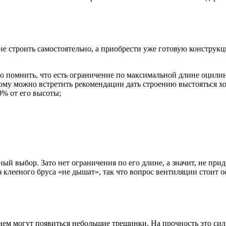
е строить самостоятельно, а приобрести уже готовую конструкц
о помнить, что есть ограничение по максимальной длине оцилин
ому можно встретить рекомендации дать строению выстояться хо
0% от его высоты;
дный выбор
. Зато нет ограничения по его длине, а значит, не п
 клееного бруса «не дышат», так что вопрос вентиляции стоит о
ем могут появиться небольшие трещинки. На прочность это силь