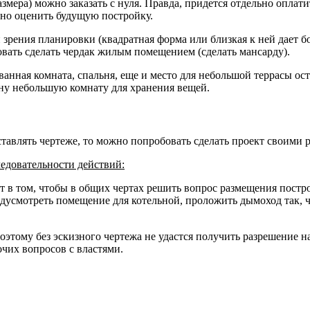
азмера) можно заказать с нуля. Правда, придется отдельно оплат
ьно оценить будущую постройку.
 зрения планировки (квадратная форма или близкая к ней дает б
вать сделать чердак жилым помещением (сделать мансарду).
, ванная комната, спальня, еще и место для небольшой террасы 
дну небольшую комнату для хранения вещей.
тавлять чертеже, то можно попробовать сделать проект своими 
едовательности действий:
тоит в том, чтобы в общих чертах решить вопрос размещения пост
смотреть помещение для котельной, проложить дымоход так, чт
этому без эскизного чертежа не удастся получить разрешение н
чих вопросов с властями.