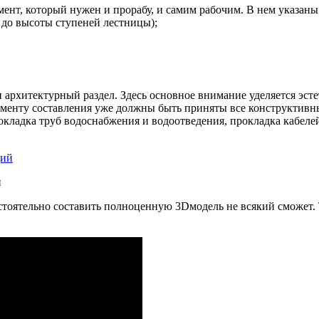
мент, который нужен и прорабу, и самим рабочим. В нем указан
ь до высоты ступеней лестницы);
и архитектурный раздел. Здесь основное внимание уделяется эст
моменту составления уже должны быть приняты все конструктив
кладка труб водоснабжения и водоотведения, прокладка кабеле
й
стоятельно составить полноценную 3Dмодель не всякий сможет.