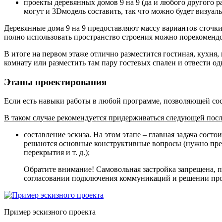
проекты деревянных домов 9 на 9 (да и любого другого р
могут и 3Dмодель составить, так что можно будет визуал
Деревянные дома 9 на 9 предоставляют массу вариантов сточки
полно использовать пространство строения можно порекомендо
В итоге на первом этаже отлично разместится гостиная, кухня
комнату или разместить там пару гостевых спален и отвести о
Этапы проектирования
Если есть навыки работы в любой программе, позволяющей сос
В таком случае рекомендуется придерживаться следующей посл
составление эскиза. На этом этапе – главная задача сос
решаются основные конструктивные вопросы (нужно преду
перекрытия и т. д.);
Обратите внимание! Самовольная застройка запрещена, по
согласовании подключения коммуникаций и решении про
Пример эскизного проекта