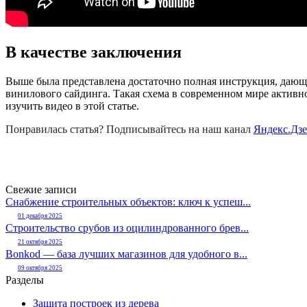
В качестве заключения
Выше была представлена достаточно полная инструкция, дающ
винилового сайдинга. Такая схема в современном мире активн
изучить видео в этой статье.
Понравилась статья? Подписывайтесь на наш канал
Яндекс.Дз
Свежие записи
Снабжение строительных объектов: ключ к успеш...
01 декабря 2025
Строительство срубов из оцилиндрованного брев...
21 октября 2025
Bonkod — база лучших магазинов для удобного в...
09 октября 2025
Разделы
Защита построек из дерева