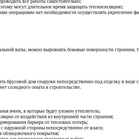
роводить все работы самостоятельно;
этому могут длительное время защищать теплоизоляцию;
ными операциями нет необходимости осуществлять укрепление фа
альной ваты, можно выровнять боковые поверхности строения, т
ть брусовой дом снаружи непосредственно под отделку в виде с
 нет солидного опыта в строительстве.
ния ячеек, в которые будет уложен утеплитель;
яции от воздействия из внутренней части строения;
мирования барьера от тепловых потерь;
 с наружной стороны непосредственно от влаги;
ля облицовочного покрытия;
ся для проведения отделочных работ;