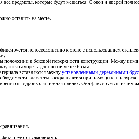
ия все предметы, которые будут мешаться. С окон и дверей полн
жно оставить на месте.
 фиксируется непосредственно к стене с использованием степлер
ки;
ом положении к боковой поверхности конструкции
. Между ними 
зуются саморезы длиной не менее 65 мм;
атериала вставляются между
установленными деревянными бру
необходимости элементы раскраиваются при помощи канцелярско
 крепится гидроизоляционная пленка
. Она фиксируется по тем ж
выравнивания.
и фиксируются саморезами.