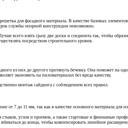
обрешетка для фасадного материала. В качестве базовых элемент
 срок службы опорной конструкции невозможно.
учше всего взять сразу две доски и соединить так, чтобы образ
уществлять посредством строительного уровня.
одного из них до другого протянуть бечевку. Она поможет на о
воляет экономить на пиломатериалах без вреда качеству.
дственно монтаж сайдинга с соблюдением всех правил.
е от 7 до 11 мм, так как в качестве основного материала для 
 стыков, углов и проемов, а также стартовые и финишные профи
 вбиваться до конца, чтобы компенсировать линейное расширен