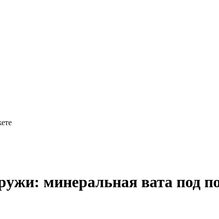
жете
аружи: минеральная вата под п