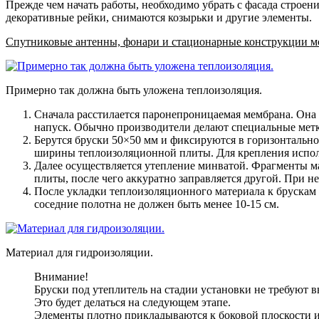
Прежде чем начать работы, необходимо убрать с фасада строен
декоративные рейки, снимаются козырьки и другие элементы.
Спутниковые антенны, фонари и стационарные конструкции мо
Примерно так должна быть уложена теплоизоляция.
Сначала расстилается паронепроницаемая мембрана
. Она
напуск. Обычно производители делают специальные мет
Берутся бруски 50×50 мм и фиксируются в горизонтальн
ширины теплоизоляционной плиты. Для крепления исполь
Далее осуществляется утепление минватой
. Фрагменты м
плиты, после чего аккуратно заправляется другой. При 
После укладки теплоизоляционного материала к брускам
соседние полотна не должен быть менее 10-15 см.
Материал для гидроизоляции.
Внимание!
Бруски под утеплитель на стадии установки не требуют 
Это будет делаться на следующем этапе.
Элементы плотно прикладываются к боковой плоскости 