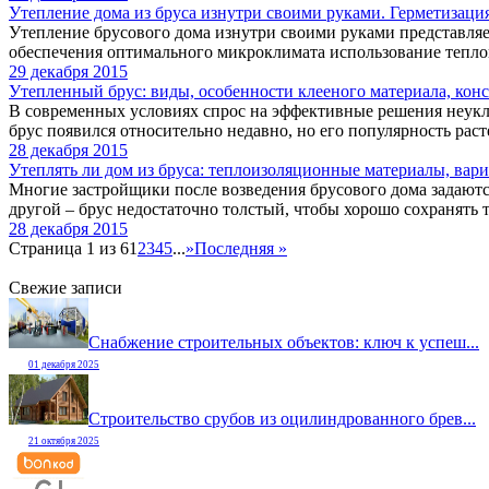
Утепление дома из бруса изнутри своими руками. Герметизац
Утепление брусового дома изнутри своими руками представляет 
обеспечения оптимального микроклимата использование тепло
29 декабря 2015
Утепленный брус: виды, особенности клееного материала, конс
В современных условиях спрос на эффективные решения неукло
брус появился относительно недавно, но его популярность расте
28 декабря 2015
Утеплять ли дом из бруса: теплоизоляционные материалы, вар
Многие застройщики после возведения брусового дома задаютс
другой – брус недостаточно толстый, чтобы хорошо сохранять те
28 декабря 2015
Страница 1 из 6
1
2
3
4
5
...
»
Последняя »
Свежие записи
Снабжение строительных объектов: ключ к успеш...
01 декабря 2025
Строительство срубов из оцилиндрованного брев...
21 октября 2025