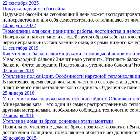
22 сентября 2025
Покупка надувного бассейна
Надувной бассейн на сегодняшний день может эксплуатировать
непосредственно для себя самостоятельно, отталкиваясь от личн
14 августа 2022
Термопленка для окон: принципы работы, достоинства и недос
Наверняка в памяти многих людей таятся образы забитых клеен
через неправильно установленные окна, их рамы низкого качест
11 сентября 2019
Как утеплить балкон своими руками с помощью 4 видов утепл
У вас холодный балкон? Значит надо утеплить. Утеплить балко
балконе. Фото: autogear.ru Подготовка к утеплению балкона Чтоб
02 апреля 2019
Утепление под сайдинг. Особенности наружной теплоизоляции
В настоящее время среди жильцов частного сектора стала дост
пластикового или металлического сайдинга. Отделочные панели 
25 января 2016
Утепление дома снаружи минватой под сайдинг. Обшивка стен
Минеральная вата – это один из самых распространенных тепл
другими материалами, необходимо соблюдать технологию ее мон
23 января 2016
Утепление дома из бруса: основные этапы монтажа
Правильное утепление дома из бруса позволяет создать в нём и
достаточной толщиной, позволяющей обойтись без дополнительн
29 декабря 2015