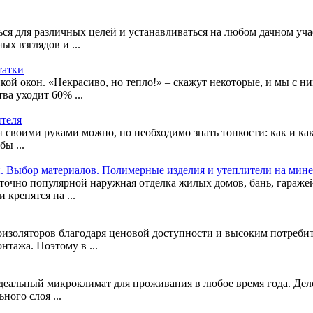
ся для различных целей и устанавливаться на любом дачном уча
ых взглядов и ...
татки
кой окон. «Некрасиво, но тепло!» – скажут некоторые, и мы с 
ва уходит 60% ...
ителя
н своими руками можно, но необходимо знать тонкости: как и как
ы ...
. Выбор материалов. Полимерные изделия и утеплители на мине
аточно популярной наружная отделка жилых домов, бань, гараже
крепятся на ...
оизоляторов благодаря ценовой доступности и высоким потребит
тажа. Поэтому в ...
деальный микроклимат для проживания в любое время года. Дело 
ого слоя ...