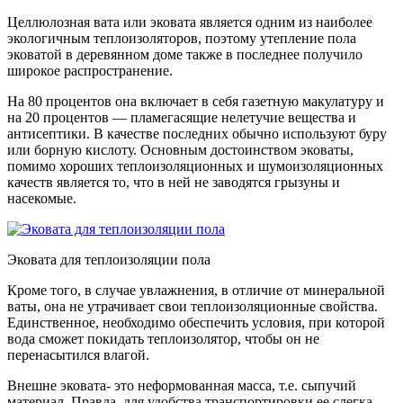
Целлюлозная вата или эковата является одним из наиболее
экологичным теплоизоляторов, поэтому утепление пола
эковатой в деревянном доме также в последнее получило
широкое распространение.
На 80 процентов она включает в себя газетную макулатуру и
на 20 процентов — пламегасящие нелетучие вещества и
антисептики. В качестве последних обычно используют буру
или борную кислоту. Основным достоинством эковаты,
помимо хороших теплоизоляционных и шумоизоляционных
качеств является то, что в ней не заводятся грызуны и
насекомые.
Эковата для теплоизоляции пола
Кроме того, в случае увлажнения, в отличие от минеральной
ваты, она не утрачивает свои теплоизоляционные свойства.
Единственное, необходимо обеспечить условия, при которой
вода сможет покидать теплоизолятор, чтобы он не
перенасытился влагой.
Внешне эковата- это неформованная масса, т.е. сыпучий
материал. Правда, для удобства транспортировки ее слегка