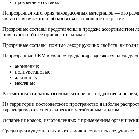
прозрачные составы.
Непрозрачная категория лакокрасочных материалов — это разл
являться возможность образовывать сплошное покрытие.
Прозрачные составы представлены в продаже ассортиментом л
поверхности более привлекательными.
Прозрачные составы, помимо декорирующих свойств, выполня
Непрозрачные ЛКМ в свою очередь подразделяются на следую
акриловые;
полиуретановые;
алкидные;
масляные.
Рассмотрим эти лакокрасочные материалы подробнее и решим, 
На территории постсоветского пространство наиболее распрос
характеризуются специфическим устойчивым запахом.
Испарения красок, изготовленных с применением органических
Среди преимуществ этих красок можно отметить следующее: