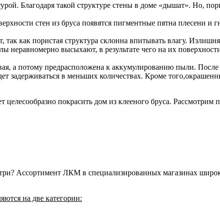
турой
. Благодаря такой структуре стены в доме «дышат». Но, по
ерхности стен из бруса появятся пигментные пятна плесени и г
 так как пористая структура склонна впитывать влагу
. Излишня
ы неравномерно высыхают, в результате чего на их поверхност
ая, а потому предрасположена к аккумулированию пыли
. Посл
будет задерживаться в меньших количествах. Кроме того,окрашен
ет целесообразно покрасить дом из клееного бруса. Рассмотрим
нутри? Ассортимент ЛКМ в специализированных магазинах широк,
яются на две категории: