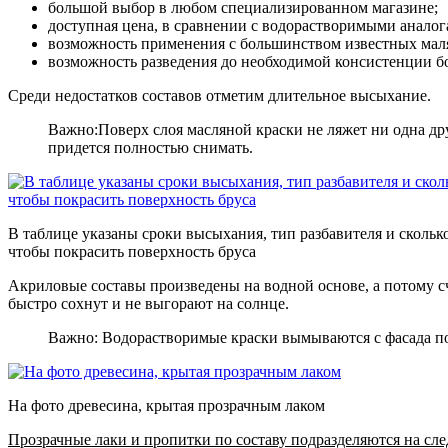
большой выбор в любом специализированном магазине;
доступная цена, в сравнении с водорастворимыми аналог
возможность применения с большинством известных мал
возможность разведения до необходимой консистенции б
Среди недостатков составов отметим длительное высыхание.
Важно:Поверх слоя масляной краски не ляжет ни одна др
придется полностью снимать.
В таблице указаны сроки высыхания, тип разбавителя и скольк
чтобы покрасить поверхность бруса
Акриловые составы произведены на водной основе, а потому 
быстро сохнут и не выгорают на солнце.
Важно: Водорастворимые краски вымываются с фасада п
На фото древесина, крытая прозрачным лаком
Прозрачные лаки и пропитки по составу подразделяются на сл