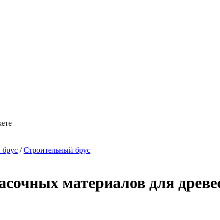
жете
 брус
/
Строительный брус
асочных материалов для древ