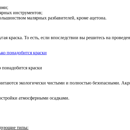
ами;
ярных инструментов;
ольшинством малярных разбавителей, кроме ацетона.
угая краска. То есть, если впоследствии вы решитесь на прове
о понадобится краски
считаются экологически чистыми и полностью безопасными. Ак
остройки атмосферными осадками.
едующие типы: