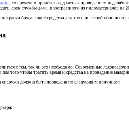
 дома
, со временем придётся озадачиться проведением недешёвог
дить срок службы дома, простроенного из пиломатериалов на 20
 покраски бруса, какие средства для этого целесообразно испол
ма
литься с тем, так ли это необходимо. Современные лакокрасоч
 для того чтобы тратить время и средства на проведение малярн
са снаружи должна быть проведена по следующим причинам:
рьера;