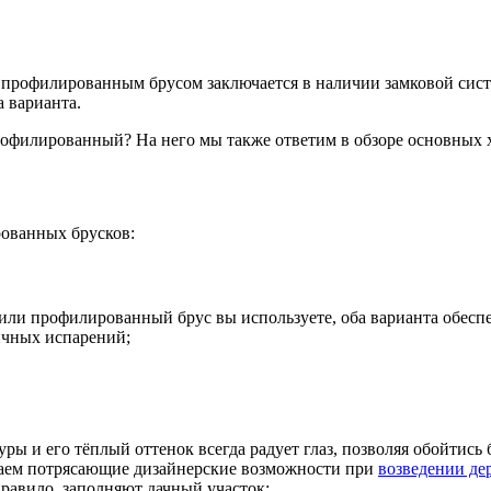
 и профилированным брусом заключается в наличии замковой си
 варианта.
рофилированный? На него мы также ответим в обзоре основных 
ованных брусков:
 или профилированный брус вы используете, оба варианта обес
ичных испарений;
уры и его тёплый оттенок всегда радует глаз, позволяя обойтис
аем потрясающие дизайнерские возможности при
возведении де
правило, заполняют дачный участок;