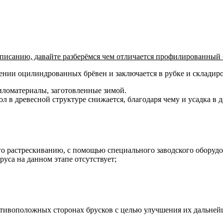
описанию, давайте разберёмся чем отличается профилированный 
лении оцилиндрованных брёвен и заключается в рубке и складиро
пиломатериалы, заготовленные зимой.
 в древесной структуре снижается, благодаря чему и усадка в 
о растрескиванию, с помощью специального заводского оборудо
уса на данном этапе отсутствует;
отивоположных сторонах брусков с целью улучшения их дальней