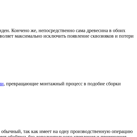
иден. Кончено же, непосредственно сама древесина в обоих
зволяет максимально исключить появление сквозняков и потери
ли
, превращающие монтажный процесс в подобие сборки
 обычный, так как имеет на одну производственную операцию
ляет обойтись без дополнительного утепления и применения