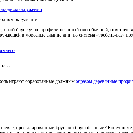
иродном окружении
ос, какой брус лучше профилированный или обычный, ответ очев
ручающей в морозные зимние дни, но система «гребень-паз» по
мнего
 роль играют обработанные должным
образом деревянные профи
дешевле, профилированный брус или брус обычный? Конечно же,
 значительно уменьшает последствия усадочных процессов, позво