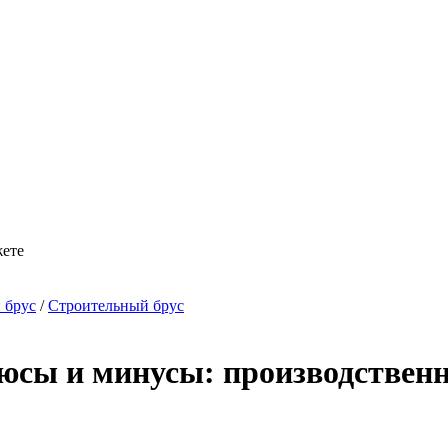
жете
 брус
/
Строительный брус
сы и минусы: производственны