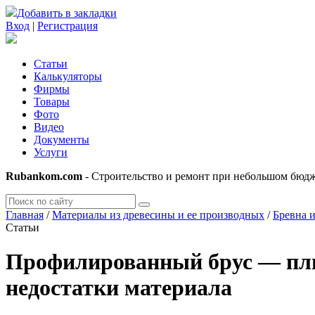
Добавить в закладки
Вход
|
Регистрация
Статьи
Калькуляторы
Фирмы
Товары
Фото
Видео
Документы
Услуги
Rubankom.com
- Строительство и ремонт при небольшом бюд
Главная
/
Материалы из древесины и ее производных
/
Бревна и
Статьи
Профилированный брус — плю
недостатки материала