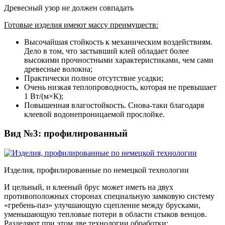
Древесный узор не должен совпадать
Готовые изделия имеют массу преимуществ:
Высочайшая стойкость к механическим воздействиям.
Дело в том, что застывший клей обладает более
высокими прочностными характеристиками, чем сами
древесные волокна;
Практически полное отсутствие усадки;
Очень низкая теплопроводность, которая не превышает
1 Вт/(м×К);
Повышенная влагостойкость. Снова-таки благодаря
клеевой водонепроницаемой прослойке.
Вид №3: профилированный
Изделия, профилированные по немецкой технологии
И цельный, и клееный брус может иметь на двух
противоположных сторонах специальную замковую систему
«гребень-паз» улучшающую сцепление между брусками,
уменьшающую тепловые потери в области стыков венцов.
Разделяют при этом две технологии обработки: