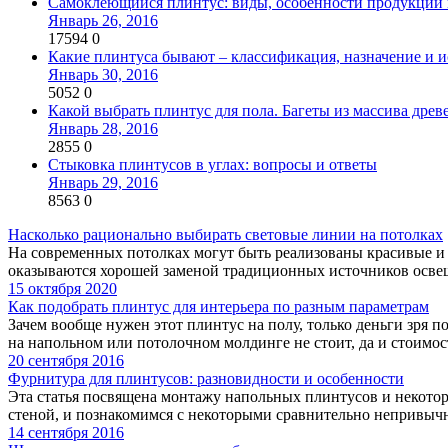
Самоклеющийся плинтус: виды, особенности продукции 
Январь 26, 2016
17594
0
Какие плинтуса бывают – классификация, назначение и 
Январь 30, 2016
5052
0
Какой выбрать плинтус для пола. Багеты из массива дре
Январь 28, 2016
2855
0
Стыковка плинтусов в углах: вопросы и ответы
Январь 29, 2016
8563
0
Насколько рационально выбирать световые линии на потолках
На современных потолках могут быть реализованы красивые и
оказываются хорошей заменой традиционных источников освещ
15 октября 2020
Как подобрать плинтус для интерьера по разным параметрам
Зачем вообще нужен этот плинтус на полу, только деньги зря п
на напольном или потолочном молдинге не стоит, да и стоимость
20 сентября 2016
Фурнитура для плинтусов: разновидности и особенности
Эта статья посвящена монтажу напольных плинтусов и некото
стеной, и познакомимся с некоторыми сравнительно непривычн
14 сентября 2016