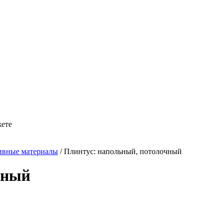
жете
ивные материалы
/
Плинтус: напольный, потолочный
чный