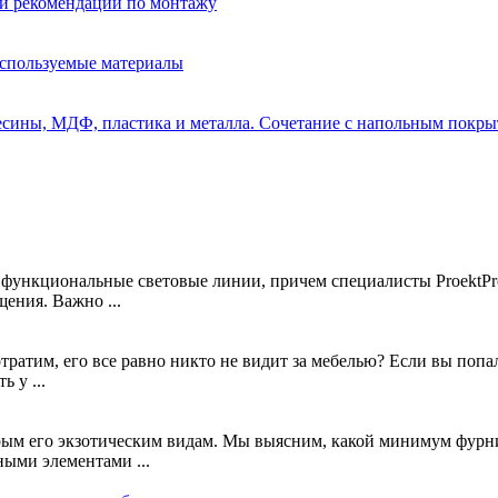
и рекомендации по монтажу
используемые материалы
весины, МДФ, пластика и металла. Сочетание с напольным покры
 функциональные световые линии, причем специалисты ProektP
ения. Важно ...
отратим, его все равно никто не видит за мебелью? Если вы поп
 у ...
рым его экзотическим видам. Мы выясним, какой минимум фурни
ыми элементами ...