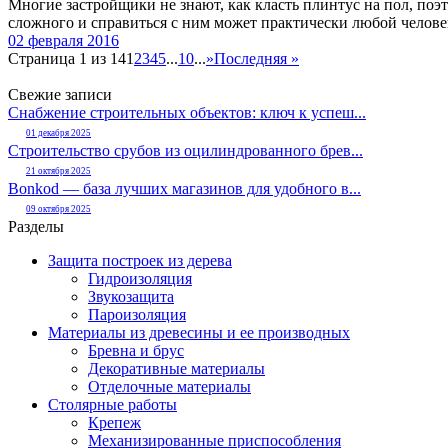
Многие застройщики не знают, как класть плинтус на пол, поэ
сложного и справиться с ним может практически любой человек
02 февраля 2016
Страница 1 из 14
1
2
3
4
5
...
10
...
»
Последняя »
Свежие записи
Снабжение строительных объектов: ключ к успеш...
01 декабря 2025
Строительство срубов из оцилиндрованного брев...
21 октября 2025
Bonkod — база лучших магазинов для удобного в...
09 октября 2025
Разделы
Защита построек из дерева
Гидроизоляция
Звукозащита
Пароизоляция
Материалы из древесины и ее производных
Бревна и брус
Декоративные материалы
Отделочные материалы
Столярные работы
Крепеж
Механизированные приспособления