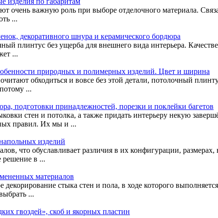
е изделия по габаритам
т очень важную роль при выборе отделочного материала. Связано
ть ...
енок, декоративного шнура и керамического бордюра
чный плинтус без ущерба для внешнего вида интерьера. Качестве
т ...
собенности природных и полимерных изделий. Цвет и ширина
очитают обходиться и вовсе без этой детали, потолочный плинт
отому ...
ора, подготовки принадлежностей, порезки и поклейки багетов
ыковки стен и потолка, а также придать интерьеру некую заверш
ых правил. Их мы и ...
 напольных изделий
лов, что обуславливает различия в их конфигурации, размерах,
решение в ...
римененных материалов
декорирование стыка стен и пола, в ходе которого выполняется
ыбрать ...
дких гвоздей», скоб и якорных пластин