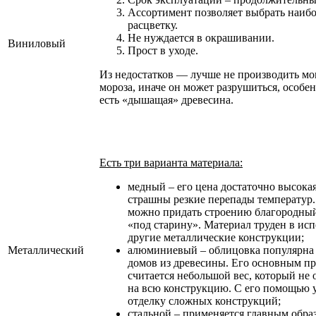
Ассортимент позволяет выбрать наиб
расцветку.
Не нуждается в окрашивании.
Виниловый
Прост в уходе.
Из недостатков — лучше не производить мо
мороза, иначе он может разрушиться, особен
есть «дышащая» древесина.
Есть три варианта материала:
медный
– его цена достаточно высокая
страшны резкие перепады температур
можно придать строению благородный 
«под старину». Материал труден в исп
другие металлические конструкции;
Металлический
алюминиевый
– облицовка популярна 
домов из древесины. Его основным п
считается небольшой вес, который не 
на всю конструкцию. С его помощью 
отделку сложных конструкций;
стальной
– применяется главным обра