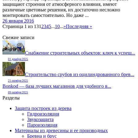
защищают строения от атмосферного влияния, имеют
различные цветовые решения, их достаточно несложно
монтировать самостоятельно. Но даже ...
26 января 2016
Страница 1 из 13
1
2
3
4
5
...
10
...
»
Последняя »
Свежие записи
Снабжение строительных объектов: ключ к успеш...
01 декабря 2025
Строительство срубов из оцилиндрованного брев...
21 октября 2025
Bonkod — база лучших магазинов для удобного в...
09 октября 2025
Разделы
Защита построек из дерева
Гидроизоляция
Звукозащита
Пароизоляция
Материалы из древесины и ее производных
Бревна и брус