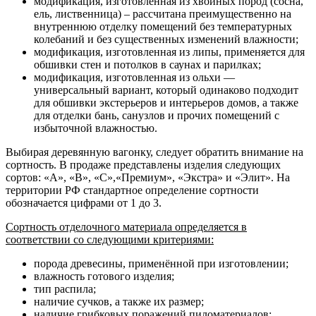
модификация, изготовленная из хвойных пород (сосна,
ель, лиственница) – рассчитана преимущественно на
внутреннюю отделку помещений без температурных
колебаний и без существенных изменений влажности;
модификация, изготовленная из липы, применяется для
обшивки стен и потолков в саунах и парилках;
модификация, изготовленная из ольхи —
универсальный вариант, который одинаково подходит
для обшивки экстерьеров и интерьеров домов, а также
для отделки бань, санузлов и прочих помещений с
избыточной влажностью.
Выбирая деревянную вагонку, следует обратить внимание на
сортность. В продаже представлены изделия следующих
сортов: «А», «В», «С»,«Премиум», «Экстра» и «Элит». На
территории РФ стандартное определение сортности
обозначается цифрами от 1 до 3.
Сортность отделочного материала определяется в
соответствии со следующими критериями:
порода древесины, применённой при изготовлении;
влажность готового изделия;
тип распила;
наличие сучков, а также их размер;
наличие грибковых поражений пиломатериалов;