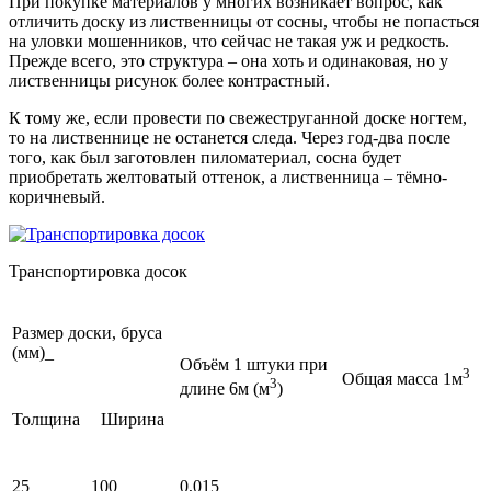
При покупке материалов у многих возникает вопрос, как
отличить доску из лиственницы от сосны, чтобы не попасться
на уловки мошенников, что сейчас не такая уж и редкость.
Прежде всего, это структура – она хоть и одинаковая, но у
лиственницы рисунок более контрастный.
К тому же, если провести по свежеструганной доске ногтем,
то на лиственнице не останется следа. Через год-два после
того, как был заготовлен пиломатериал, сосна будет
приобретать желтоватый оттенок, а лиственница – тёмно-
коричневый.
Транспортировка досок
Размер доски, бруса
(мм)_
Объём 1 штуки при
3
Общая масса 1м
3
длине 6м (м
)
Толщина
Ширина
25
100
0,015