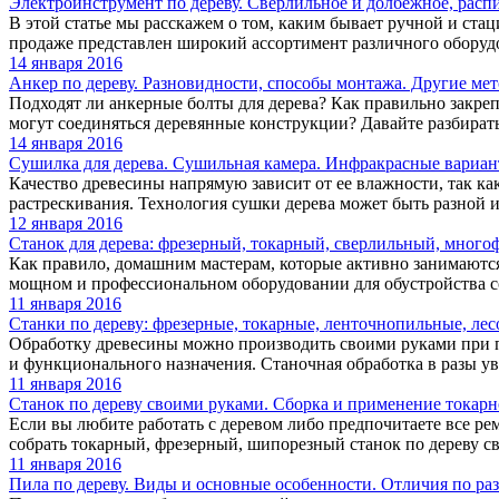
Электроинструмент по дереву. Сверлильное и долбежное, расп
В этой статье мы расскажем о том, каким бывает ручной и стац
продаже представлен широкий ассортимент различного оборудов
14 января 2016
Анкер по дереву. Разновидности, способы монтажа. Другие м
Подходят ли анкерные болты для дерева? Как правильно закреп
могут соединяться деревянные конструкции? Давайте разбиратьс
14 января 2016
Сушилка для дерева. Сушильная камера. Инфракрасные вариа
Качество древесины напрямую зависит от ее влажности, так как
растрескивания. Технология сушки дерева может быть разной и е
12 января 2016
Станок для дерева: фрезерный, токарный, сверлильный, мног
Как правило, домашним мастерам, которые активно занимаются
мощном и профессиональном оборудовании для обустройства со
11 января 2016
Станки по дереву: фрезерные, токарные, ленточнопильные, ле
Обработку древесины можно производить своими руками при 
и функционального назначения. Станочная обработка в разы уве
11 января 2016
Станок по дереву своими руками. Сборка и применение токарн
Если вы любите работать с деревом либо предпочитаете все ре
собрать токарный, фрезерный, шипорезный станок по дереву св
11 января 2016
Пила по дереву. Виды и основные особенности. Отличия по раз