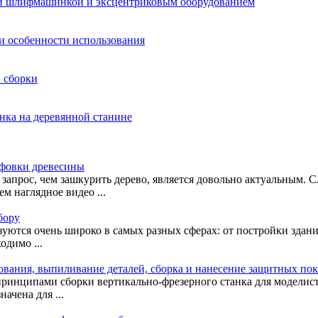
ой шлифмашинкой и эксцентриковым оборудованием
 и особенности использования
и сборки
анка на деревянной станине
ифовки древесины
запрос, чем зашкурить дерево, является довольно актуальным. 
м наглядное видео ...
бору
зуются очень широко в самых разных сферах: от постройки здани
одимо ...
вания, выпиливание деталей, сборка и нанесение защитных по
принципами сборки вертикально-фрезерного станка для моделист
ачена для ...