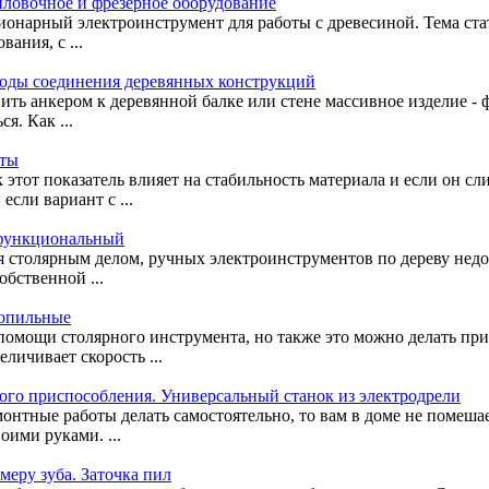
иловочное и фрезерное оборудование
ионарный электроинструмент для работы с древесиной. Тема стат
ания, с ...
етоды соединения деревянных конструкций
ить анкером к деревянной балке или стене массивное изделие -
я. Как ...
нты
 этот показатель влияет на стабильность материала и если он с
сли вариант с ...
офункциональный
 столярным делом, ручных электроинструментов по дереву недост
бственной ...
сопильные
помощи столярного инструмента, но также это можно делать п
личивает скорость ...
ого приспособления. Универсальный станок из электродрели
монтные работы делать самостоятельно, то вам в доме не помеш
оими руками. ...
меру зуба. Заточка пил