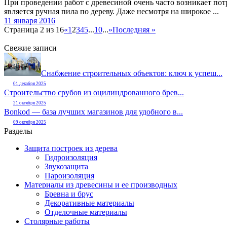
При проведении работ с древесиной очень часто возникает пот
является ручная пила по дереву. Даже несмотря на широкое ...
11 января 2016
Страница 2 из 16
«
1
2
3
4
5
...
10
...
»
Последняя »
Свежие записи
Снабжение строительных объектов: ключ к успеш...
01 декабря 2025
Строительство срубов из оцилиндрованного брев...
21 октября 2025
Bonkod — база лучших магазинов для удобного в...
09 октября 2025
Разделы
Защита построек из дерева
Гидроизоляция
Звукозащита
Пароизоляция
Материалы из древесины и ее производных
Бревна и брус
Декоративные материалы
Отделочные материалы
Столярные работы