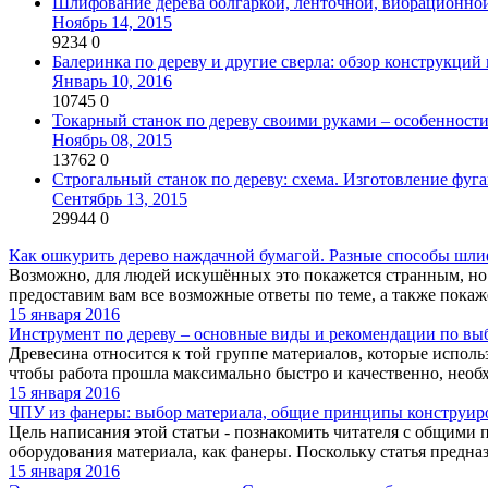
Шлифование дерева болгаркой, ленточной, вибрационн
Ноябрь 14, 2015
9234
0
Балеринка по дереву и другие сверла: обзор конструкций
Январь 10, 2016
10745
0
Токарный станок по дереву своими руками – особенност
Ноябрь 08, 2015
13762
0
Строгальный станок по дереву: схема. Изготовление фуг
Сентябрь 13, 2015
29944
0
Как ошкурить дерево наждачной бумагой. Разные способы шл
Возможно, для людей искушённых это покажется странным, но 
предоставим вам все возможные ответы по теме, а также покаже
15 января 2016
Инструмент по дереву – основные виды и рекомендации по вы
Древесина относится к той группе материалов, которые исполь
чтобы работа прошла максимально быстро и качественно, необх
15 января 2016
ЧПУ из фанеры: выбор материала, общие принципы конструиро
Цель написания этой статьи - познакомить читателя с общими 
оборудования материала, как фанеры. Поскольку статья предназн
15 января 2016