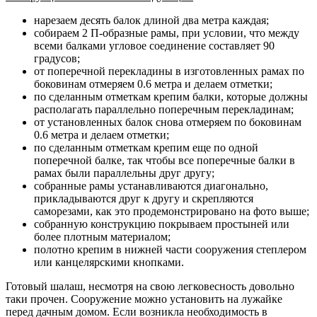
нарезаем десять балок длиной два метра каждая;
собираем 2 П-образные рамы, при условии, что между
всеми балками угловое соединение составляет 90
градусов;
от поперечной перекладины в изготовленных рамах по
боковинам отмеряем 0.6 метра и делаем отметки;
по сделанным отметкам крепим балки, которые должны
располагать параллельно поперечным перекладинам;
от установленных балок снова отмеряем по боковинам
0.6 метра и делаем отметки;
по сделанным отметкам крепим еще по одной
поперечной балке, так чтобы все поперечные балки в
рамах были параллельны друг другу;
собранные рамы устанавливаются диагонально,
прикладываются друг к другу и скрепляются
саморезами, как это продемонстрировано на фото выше;
собранную конструкцию покрываем простыней или
более плотным материалом;
полотно крепим в нижней части сооружения степлером
или канцелярскими кнопками.
Готовый шалаш, несмотря на свою легковесность довольно
таки прочен. Сооружение можно установить на лужайке
перед дачным домом. Если возникла необходимость в