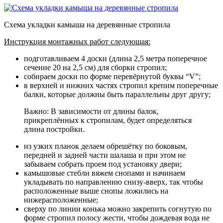
Схема укладки камыша на деревянные стропила
Инструкция монтажных работ следующая:
подготавливаем 4 доски (длина 2,5 метра поперечное
сечение 20 на 2,5 см) для сборки стропил;
собираем доски по форме перевёрнутой буквы “V”;
в верхней и нижних частях стропил крепим поперечные
балки, которые должны быть параллельны друг другу;
Важно: В зависимости от длины балок,
прикреплённых к стропилам, будет определяться
длина постройки.
из узких планок делаем обрешётку по боковым,
передней и задней части шалаша и при этом не
забываем собрать проем под установку двери;
камышовые стебли вяжем снопами и начинаем
укладывать по направлению снизу-вверх, так чтобы
расположенные выше снопы ложились на
нижерасположенные;
сверху по линии конька можно закрепить согнутую по
форме стропил полосу жести, чтобы дождевая вода не