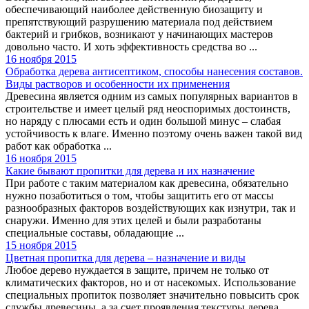
обеспечивающий наиболее действенную биозащиту и
препятствующий разрушению материала под действием
бактерий и грибков, возникают у начинающих мастеров
довольно часто. И хоть эффективность средства во ...
16 ноября 2015
Обработка дерева антисептиком, способы нанесения составов.
Виды растворов и особенности их применения
Древесина является одним из самых популярных вариантов в
строительстве и имеет целый ряд неоспоримых достоинств,
но наряду с плюсами есть и один большой минус – слабая
устойчивость к влаге. Именно поэтому очень важен такой вид
работ как обработка ...
16 ноября 2015
Какие бывают пропитки для дерева и их назначение
При работе с таким материалом как древесина, обязательно
нужно позаботиться о том, чтобы защитить его от массы
разнообразных факторов воздействующих как изнутри, так и
снаружи. Именно для этих целей и были разработаны
специальные составы, обладающие ...
15 ноября 2015
Цветная пропитка для дерева – назначение и виды
Любое дерево нуждается в защите, причем не только от
климатических факторов, но и от насекомых. Использование
специальных пропиток позволяет значительно повысить срок
службы древесины, а за счет проявления текстуры дерева