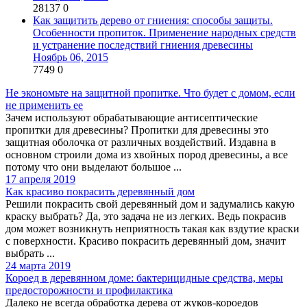
28137
0
Как защитить дерево от гниения: способы защиты.
Особенности пропиток. Применение народных средств
и устранение последствий гниения древесины
Ноябрь 06, 2015
7749
0
Не экономьте на защитной пропитке. Что будет с домом, если
не применить ее
Зачем используют обрабатывающие антисептические
пропитки для древесины? Пропитки для древесины это
защитная оболочка от различных воздействий. Издавна в
основном строили дома из хвойных пород древесины, а все
потому что они выделают большое ...
17 апреля 2019
Как красиво покрасить деревянный дом
Решили покрасить свой деревянный дом и задумались какую
краску выбрать? Да, это задача не из легких. Ведь покрасив
дом может возникнуть неприятность такая как вздутие краски
с поверхности. Красиво покрасить деревянный дом, значит
выбрать ...
24 марта 2019
Короед в деревянном доме: бактерицидные средства, меры
предосторожности и профилактика
Далеко не всегда обработка дерева от жуков-короедов