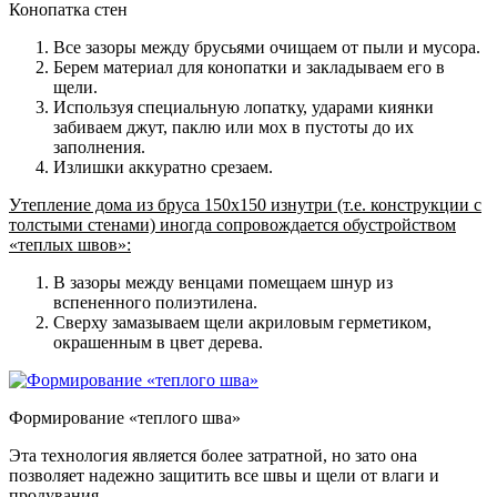
Конопатка стен
Все зазоры между брусьями очищаем от пыли и мусора.
Берем материал для конопатки и закладываем его в
щели.
Используя специальную лопатку, ударами киянки
забиваем джут, паклю или мох в пустоты до их
заполнения.
Излишки аккуратно срезаем.
Утепление дома из бруса 150х150 изнутри (т.е. конструкции с
толстыми стенами) иногда сопровождается обустройством
«теплых швов»:
В зазоры между венцами помещаем шнур из
вспененного полиэтилена.
Сверху замазываем щели акриловым герметиком,
окрашенным в цвет дерева.
Формирование «теплого шва»
Эта технология является более затратной, но зато она
позволяет надежно защитить все швы и щели от влаги и
продувания.