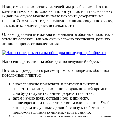
Итак, с монтажом легких галтелей мы разобрались. Но как
клеится тяжелый потолочный плинтус – до или после обоев?
В данном случае можно вначале наклеить декоративные
планки. Это упростит дальнейшую их шпаклевку и покраску,
так как исключается риск испачкать стены.
Однако, удобней все же вначале наклеить обойные полотна, и
затем их обрезать, так как очень сложно обеспечить ровную
линию в процессе наклеивания.
Нанесение разметки на обои для последующей обрезки
Поэтому, прежде всего рассмотрим, как подрезать обои под
потолочный плинтус:
вначале нужно приложить к потолку плинтус и
начертить карандашом линию вдоль нижней кромки
.
Она будет служить линией разрезки полотен;
затем нужно взять острый нож, к примеру,
канцелярский, и провести лезвием вдоль линии
. Чтобы
линия реза получилась ровной, снизу к ней можно
приложить длинную линейку или правило;
далее надо своими руками оторвать от стены верхнюю