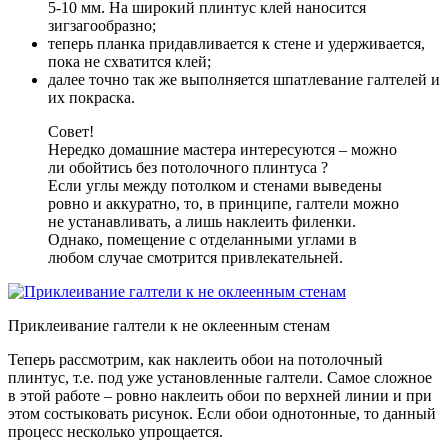
5-10 мм. На широкий плинтус клей наносится
зигзагообразно;
теперь планка придавливается к стене и удерживается,
пока не схватится клей;
далее точно так же выполняется шпатлевание галтелей и
их покраска.
Совет!
Нередко домашние мастера интересуются – можно
ли обойтись без потолочного плинтуса ?
Если углы между потолком и стенами выведены
ровно и аккуратно, то, в принципе, галтели можно
не устанавливать, а лишь наклеить филенки.
Однако, помещение с отделанными углами в
любом случае смотрится привлекательней.
Приклеивание галтели к не оклеенным стенам
Теперь рассмотрим, как наклеить обои на потолочный
плинтус, т.е. под уже установленные галтели. Самое сложное
в этой работе – ровно наклеить обои по верхней линии и при
этом состыковать рисунок. Если обои однотонные, то данный
процесс несколько упрощается.