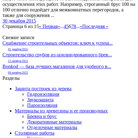
осуществления этих работ. Например, строганный брус 100 на
100 отлично подойдет для межкомнатных перегородок, а
также для сооружения ...
30 декабря 2015
Страница 6 из 15
« Первая
«
...
4
5
6
7
8
...
»
Последняя »
Свежие записи
Снабжение строительных объектов: ключ к успеш...
01 декабря 2025
Строительство срубов из оцилиндрованного брев...
21 октября 2025
Bonkod — база лучших магазинов для удобного в...
09 октября 2025
Разделы
Защита построек из дерева
Гидроизоляция
Звукозащита
Пароизоляция
Материалы из древесины и ее производных
Бревна и брус
Декоративные материалы
Отделочные материалы
Столярные работы