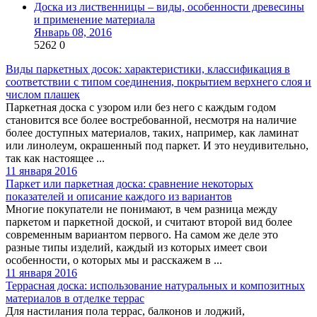
Доска из лиственницы – виды, особенности древесины
и применение материала
Январь 08, 2016
5262
0
Виды паркетных досок: характеристики, классификация в
соответствии с типом соединения, покрытием верхнего слоя и
числом плашек
Паркетная доска с узором или без него с каждым годом
становится все более востребованной, несмотря на наличие
более доступных материалов, таких, например, как ламинат
или линолеум, окрашенный под паркет. И это неудивительно,
так как настоящее ...
11 января 2016
Паркет или паркетная доска: сравнение некоторых
показателей и описание каждого из вариантов
Многие покупатели не понимают, в чем разница между
паркетом и паркетной доской, и считают второй вид более
современным вариантом первого. На самом же деле это
разные типы изделий, каждый из которых имеет свои
особенности, о которых мы и расскажем в ...
11 января 2016
Террасная доска: использование натуральных и композитных
материалов в отделке террас
Для настилания пола террас, балконов и лоджий,