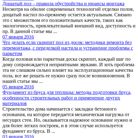
Дощатый пол – правила обустройства и нюансы монтажа
Несмотря на обилие современных технологий отделки полов,
дощатый настил по-прежнему остается актуальным. Связано
это с множеством его положительных качеств, таких как
экологичность, привлекательный внешний вид, доступность и
пр. В данной статье мы ...
07 января 2016
Что делать если скрипит пол из досок: методики ремонта без
перемонтажа, с переделкой настила и устранение проблемы с
паркетом
Когда половая или паркетная доска скрипит, каждый шаг по
дому сопровождается неприятными звуками. И хоть проблема
эта не слишком сильно влияет на эксплуатационные качества
пола, все же решать ее нужно сразу после возникновения. В
нашей статье мы ...
05 января 2016
Фундамент из бруса для теплицы: методы подготовки бруса,
особенности строительных работ и применение других
материалов
Строительство дома начинается с закладки бетонного
основания, на которое передается механическая нагрузка от
несущих стен. Но, оказывается надежное основание нужно и
для более легких построек, и в этом случае используется
фундамент из бруса. В ...
03 января 2016