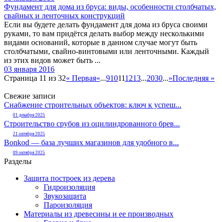
Фундамент для дома из бруса: виды, особенности столбчатых,
свайных и ленточных конструкций
Если вы будете делать фундамент для дома из бруса своими
руками, то вам придётся делать выбор между несколькими
видами оснований, которые в данном случае могут быть
столбчатыми, свайно-винтовыми или ленточными. Каждый
из этих видов может быть ...
03 января 2016
Страница 11 из 32
« Первая
«
...
9
10
11
12
13
...
20
30
...
»
Последняя »
Свежие записи
Снабжение строительных объектов: ключ к успеш...
01 декабря 2025
Строительство срубов из оцилиндрованного брев...
21 октября 2025
Bonkod — база лучших магазинов для удобного в...
09 октября 2025
Разделы
Защита построек из дерева
Гидроизоляция
Звукозащита
Пароизоляция
Материалы из древесины и ее производных