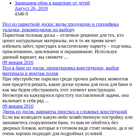
Защищаем обои в квартире от детей
Август 26, 2019
4346
0
Пол из паркетной доски: виды продукции и специфика
укладки, рекомендации по выбору
Паркетная половая доска – отличное решение для тех, кто
ценит натуральные материалы, но в то же время хочет
избежать забот, присущих классическому паркету – подгонка,
приклеивание, циклевание и окрашивание. Используя
данный вариант, вы сможете ...
09 января 2016
Пол в бане из досок: проектировка конструкции, выбор
материала и монтаж полов
При обустройстве парилки среди прочих рабочих моментов
нам придется решать, какие доски нужны для пола для бани и
как мы будем обустраивать этот элемент конструкции.
Несмотря на кажущуюся простоту поставленной задачи, она
включает в себя ряд ...
09 января 2016
Дверь из досок: варианты простых и сложных конструкций
Если вы возводите какую-либо хозяйственную постройку или
занимаетесь сооружением бани, то вам не обойтись без
дверных блоков, которые в готовом виде стоят немало, да и не
очень хорошо подходят для подробных условий